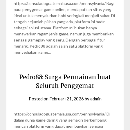
https://consuladoguatemalausa.com/pennsylvania/ Bagi
para penggemar game online, mendapatkan situs yang
ideal untuk menyalurkan hobi seringkali menjadi sukar. Di
tengah sejumlah pilihan yang ada, platform ini hadir
sebagai solusi utama. Platform ini bukan hanya
menawarkan ragam jenis game, namun juga memberikan
sensasi gameplay yang seru. Dengan berbagai fitur
menarik, Pedro88 adalah salah satu platform yang
menyediakan game…
Pedro88: Surga Permainan buat
Seluruh Penggemar
Posted on
Februari 21, 2026
by
admin
https://consuladoguatemalausa.com/pennsylvania/ Di
dalam dunia game daring yang semakin berkembang,
mencari platform yang dapat membagikan sensasi