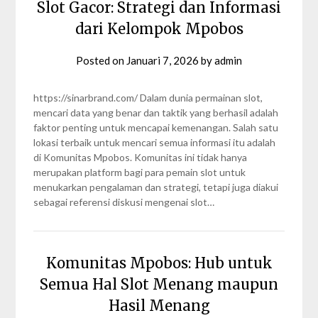
Slot Gacor: Strategi dan Informasi
dari Kelompok Mpobos
Posted on
Januari 7, 2026
by
admin
https://sinarbrand.com/ Dalam dunia permainan slot,
mencari data yang benar dan taktik yang berhasil adalah
faktor penting untuk mencapai kemenangan. Salah satu
lokasi terbaik untuk mencari semua informasi itu adalah
di Komunitas Mpobos. Komunitas ini tidak hanya
merupakan platform bagi para pemain slot untuk
menukarkan pengalaman dan strategi, tetapi juga diakui
sebagai referensi diskusi mengenai slot…
Komunitas Mpobos: Hub untuk
Semua Hal Slot Menang maupun
Hasil Menang