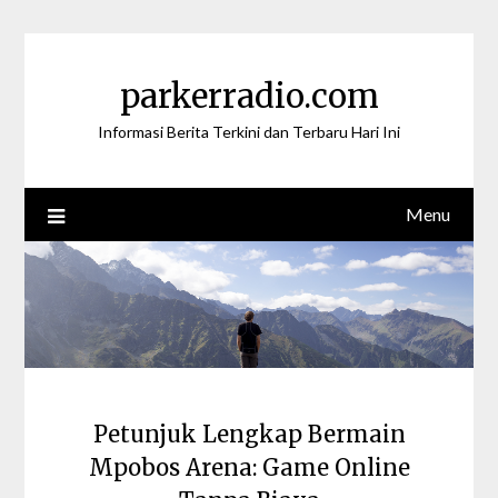
Skip
to
content
parkerradio.com
Informasi Berita Terkini dan Terbaru Hari Ini
Menu
Petunjuk Lengkap Bermain
Mpobos Arena: Game Online