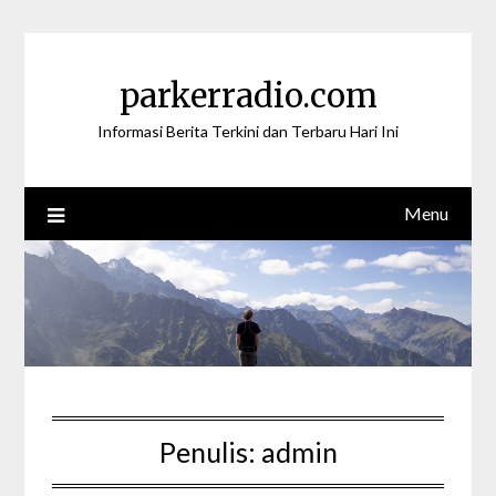
Skip
to
content
parkerradio.com
Informasi Berita Terkini dan Terbaru Hari Ini
Menu
Penulis:
admin