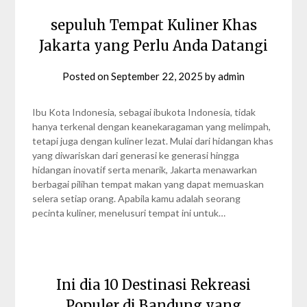
sepuluh Tempat Kuliner Khas
Jakarta yang Perlu Anda Datangi
Posted on
September 22, 2025
by
admin
Ibu Kota Indonesia, sebagai ibukota Indonesia, tidak
hanya terkenal dengan keanekaragaman yang melimpah,
tetapi juga dengan kuliner lezat. Mulai dari hidangan khas
yang diwariskan dari generasi ke generasi hingga
hidangan inovatif serta menarik, Jakarta menawarkan
berbagai pilihan tempat makan yang dapat memuaskan
selera setiap orang. Apabila kamu adalah seorang
pecinta kuliner, menelusuri tempat ini untuk…
Ini dia 10 Destinasi Rekreasi
Populer di Bandung yang