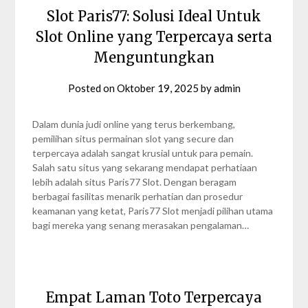
Slot Paris77: Solusi Ideal Untuk
Slot Online yang Terpercaya serta
Menguntungkan
Posted on
Oktober 19, 2025
by
admin
Dalam dunia judi online yang terus berkembang,
pemilihan situs permainan slot yang secure dan
terpercaya adalah sangat krusial untuk para pemain.
Salah satu situs yang sekarang mendapat perhatiaan
lebih adalah situs Paris77 Slot. Dengan beragam
berbagai fasilitas menarik perhatian dan prosedur
keamanan yang ketat, Paris77 Slot menjadi pilihan utama
bagi mereka yang senang merasakan pengalaman…
Empat Laman Toto Terpercaya