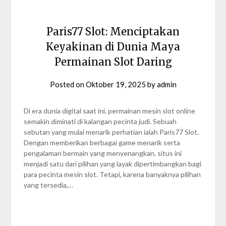
Paris77 Slot: Menciptakan
Keyakinan di Dunia Maya
Permainan Slot Daring
Posted on
Oktober 19, 2025
by
admin
Di era dunia digital saat ini, permainan mesin slot online
semakin diminati di kalangan pecinta judi. Sebuah
sebutan yang mulai menarik perhatian ialah Paris77 Slot.
Dengan memberikan berbagai game menarik serta
pengalaman bermain yang menyenangkan, situs ini
menjadi satu dari pilihan yang layak dipertimbangkan bagi
para pecinta mesin slot. Tetapi, karena banyaknya pilihan
yang tersedia,…