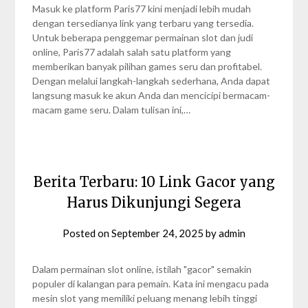
Masuk ke platform Paris77 kini menjadi lebih mudah
dengan tersedianya link yang terbaru yang tersedia.
Untuk beberapa penggemar permainan slot dan judi
online, Paris77 adalah salah satu platform yang
memberikan banyak pilihan games seru dan profitabel.
Dengan melalui langkah-langkah sederhana, Anda dapat
langsung masuk ke akun Anda dan mencicipi bermacam-
macam game seru. Dalam tulisan ini,…
Berita Terbaru: 10 Link Gacor yang
Harus Dikunjungi Segera
Posted on
September 24, 2025
by
admin
Dalam permainan slot online, istilah "gacor" semakin
populer di kalangan para pemain. Kata ini mengacu pada
mesin slot yang memiliki peluang menang lebih tinggi