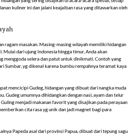
hidangan yang sering disajikan di acara-acara spesial, setiap
lanan kuliner ini dan jalani keajaiban rasa yang ditawarkan oleh
layah
dan ragam masakan. Masing-masing wilayah memiliki hidangan
. Mulai dari ujung Indonesia hingga timur, Anda akan
menggoda selera dan patut untuk dinikmati. Contoh yang
dari Sumbar, yg dikenal karena bumbu rempahnya teramat kaya
dapat mencicipi Gudeg, hidangan yang dibuat dari nangka muda
u. Gudeg umumnya dihidangkan dengan nasi, ayam dan telur
bi Guling menjadi makanan favorit yang disajikan pada perayaan
memberikan cita rasa yg unik dan jadi magnet bagi para
salnya Papeda asal dari provinsi Papua, dibuat dari tepung sagu