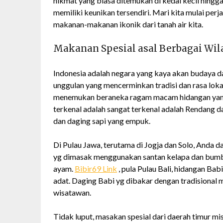
nikmat yang biasa ditemukan di kedai kecil hingga 
memiliki keunikan tersendiri. Mari kita mulai perja
makanan-makanan ikonik dari tanah air kita.
Makanan Spesial asal Berbagai Wi
Indonesia adalah negara yang kaya akan budaya 
unggulan yang mencerminkan tradisi dan rasa lokal
menemukan beraneka ragam macam hidangan yang 
terkenal adalah sangat terkenal adalah Rendang 
dan daging sapi yang empuk.
Di Pulau Jawa, terutama di Jogja dan Solo, Anda 
yg dimasak menggunakan santan kelapa dan bumb
ayam.
Bibir69 Link
, pula Pulau Bali, hidangan Ba
adat. Daging Babi yg dibakar dengan tradisional 
wisatawan.
Tidak luput, masakan spesial dari daerah timur mi