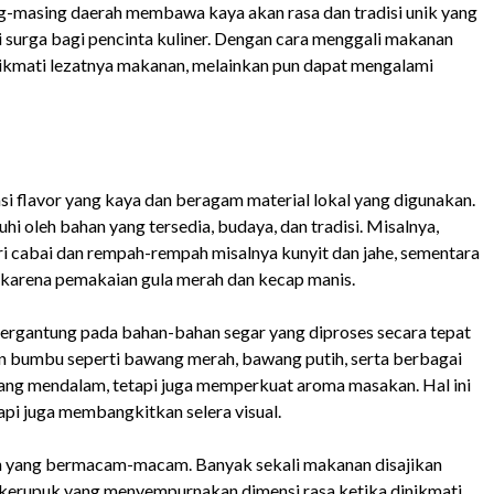
g-masing daerah membawa kaya akan rasa dan tradisi unik yang
i surga bagi pencinta kuliner. Dengan cara menggali makanan
nikmati lezatnya makanan, melainkan pun dapat mengalami
si flavor yang kaya dan beragam material lokal yang digunakan.
hi oleh bahan yang tersedia, budaya, dan tradisi. Misalnya,
 cabai dan rempah-rempah misalnya kunyit dan jahe, sementara
karena pemakaian gula merah dan kecap manis.
 bergantung pada bahan-bahan segar yang diproses secara tepat
n bumbu seperti bawang merah, bawang putih, serta berbagai
 yang mendalam, tetapi juga memperkuat aroma masakan. Hal ini
api juga membangkitkan selera visual.
ian yang bermacam-macam. Banyak sekali makanan disajikan
 kerupuk yang menyempurnakan dimensi rasa ketika dinikmati.