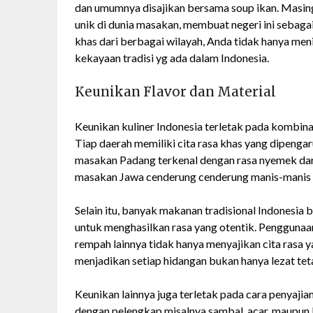
dan umumnya disajikan bersama soup ikan. Masin
unik di dunia masakan, membuat negeri ini sebaga
khas dari berbagai wilayah, Anda tidak hanya me
kekayaan tradisi yg ada dalam Indonesia.
Keunikan Flavor dan Material
Keunikan kuliner Indonesia terletak pada kombina
Tiap daerah memiliki cita rasa khas yang dipengaru
masakan Padang terkenal dengan rasa nyemek dari
masakan Jawa cenderung cenderung manis-manis 
Selain itu, banyak makanan tradisional Indonesia
untuk menghasilkan rasa yang otentik. Penggunaa
rempah lainnya tidak hanya menyajikan cita rasa
menjadikan setiap hidangan bukan hanya lezat tet
Keunikan lainnya juga terletak pada cara penyaj
dengan pelengkap misalnya sambal, acar, maupun