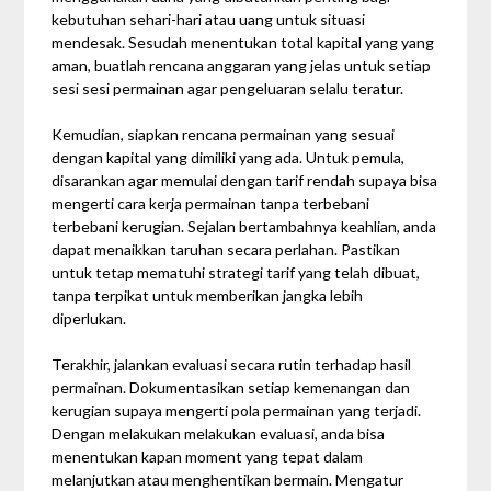
kebutuhan sehari-hari atau uang untuk situasi
mendesak. Sesudah menentukan total kapital yang yang
aman, buatlah rencana anggaran yang jelas untuk setiap
sesi sesi permainan agar pengeluaran selalu teratur.
Kemudian, siapkan rencana permainan yang sesuai
dengan kapital yang dimiliki yang ada. Untuk pemula,
disarankan agar memulai dengan tarif rendah supaya bisa
mengerti cara kerja permainan tanpa terbebani
terbebani kerugian. Sejalan bertambahnya keahlian, anda
dapat menaikkan taruhan secara perlahan. Pastikan
untuk tetap mematuhi strategi tarif yang telah dibuat,
tanpa terpikat untuk memberikan jangka lebih
diperlukan.
Terakhir, jalankan evaluasi secara rutin terhadap hasil
permainan. Dokumentasikan setiap kemenangan dan
kerugian supaya mengerti pola permainan yang terjadi.
Dengan melakukan melakukan evaluasi, anda bisa
menentukan kapan moment yang tepat dalam
melanjutkan atau menghentikan bermain. Mengatur