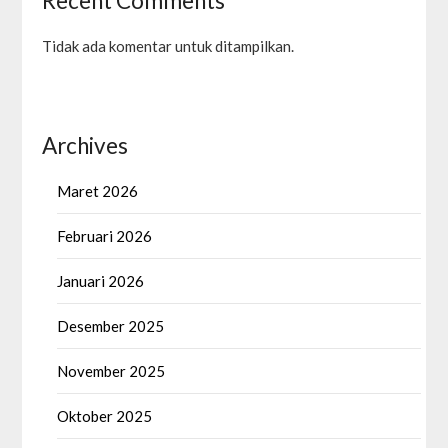
Recent Comments
Tidak ada komentar untuk ditampilkan.
Archives
Maret 2026
Februari 2026
Januari 2026
Desember 2025
November 2025
Oktober 2025