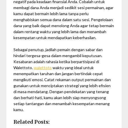
negatif pada keadaan finansial Anda. Cobalah untuk
membagi dana Anda menjadi sedikit sesi permainan, agar
kamu dapat bermain lebih lama tanpa perlu
menghabiskan semua dana dalam satu sesi. Pengelolaan
dana yang baik dapat menolong Anda agar tetap bermain
dalam rentang waktu yang lebih lama dan menambah
kesempatan untuk mendapatkan keberhasilan.
Sebagai penutup, jadilah pemain dengan sabar dan
hindari tergesa-gesa dalam mengambil keputusan.
Kesabaran adalah rahasia ketika berpartisipasi di
Walettoto.
walettoto
waktu yang ideal untuk
menempatkan taruhan dan jangan bertindak cepat
mengikuti emosi. Catat rekaman output permainan dan
gunakan untuk menciptakan strategi yang lebih efisien
di masa mendatang. Dengan pendekatan yang tenang
dan berhati-hati, kamu akan lebih siap menyongsong
setiap tantangan dan menambah kesempatan menang
kamu.
Related Posts: