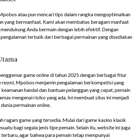
 Mpobos atau pun mencari tips dalam rangka mengoptimalkan
asan yang bermanfaat. Kami akan membahas beragam manfaat
k mendukung Anda bermain dengan lebih efektif. Dengan
pengalaman terbaik dari berbagai permainan yang disediakan
 Utama
a penggemar game online di tahun 2025 dengan berbagai fitur
ine resmi, Mpobos menjamin pengalaman berkompetisi yang
 keamanan handal dan bantuan pelanggan yang cepat, pemain
mas mengenai risiko yang ada. Ini membuat situs ini menjadi
 dunia permainan online.
h ragam game yang tersedia. Mulai dari game kasino klasik
suatu bagi segala jenis tipe pemain. Selain itu, website ini juga
l terbaru, agar bahwa para pemain tetap mempunyai