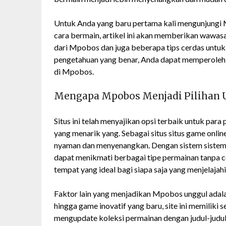
Untuk Anda yang baru pertama kali mengunjungi
cara bermain, artikel ini akan memberikan waw
dari Mpobos dan juga beberapa tips cerdas untu
pengetahuan yang benar, Anda dapat memperoleh 
di Mpobos.
Mengapa Mpobos Menjadi Pilihan
Situs ini telah menyajikan opsi terbaik untuk par
yang menarik yang. Sebagai situs situs game onl
nyaman dan menyenangkan. Dengan sistem sistem
dapat menikmati berbagai tipe permainan tanpa ce
tempat yang ideal bagi siapa saja yang menjelajahi
Faktor lain yang menjadikan Mpobos unggul adala
hingga game inovatif yang baru, site ini memiliki se
mengupdate koleksi permainan dengan judul-judu