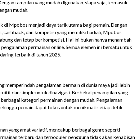
engan tampilan yang mudah digunakan, siapa saja, termasuk
 dengan mudah.
ik di Mpobos menjadi daya tarik utama bagi pemain. Dengan
n, cashback, dan kompetisi yang memiliki hadiah, Mpobos
gabung dan tetap berkompetisi. Hal ini bukan hanya menambah
da pengalaman permainan online. Semua elemen ini bersatu untuk
ring terbaik di tahun 2025.
ng memperindah pengalaman bermain di dunia maya jadi lebih
ntuitif dan simple untuk dinavigasi. Berbekal penampilan yang
s berbagai kategori permainan dengan mudah. Pengalaman
ehingga pemain dapat fokus untuk menikmati setiap detik
nan yang amat variatif, mencakup berbagai genre seperti
permainan terbaru dan terpopuler, pengguna tidak akan kehabisan