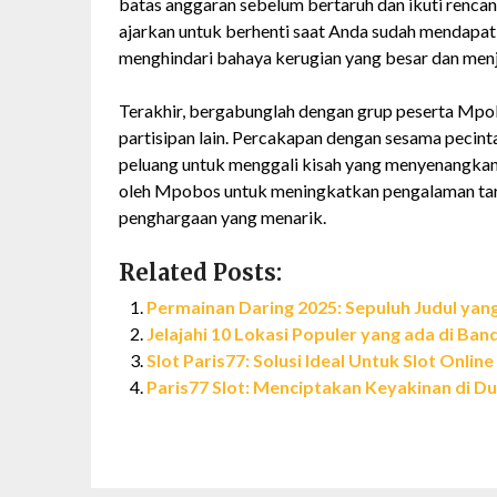
batas anggaran sebelum bertaruh dan ikuti rencan
ajarkan untuk berhenti saat Anda sudah mendapa
menghindari bahaya kerugian yang besar dan men
Terakhir, bergabunglah dengan grup peserta Mpo
partisipan lain. Percakapan dengan sesama pecin
peluang untuk menggali kisah yang menyenangkan.
oleh Mpobos untuk meningkatkan pengalaman ta
penghargaan yang menarik.
Related Posts:
Permainan Daring 2025: Sepuluh Judul ya
Jelajahi 10 Lokasi Populer yang ada di Ba
Slot Paris77: Solusi Ideal Untuk Slot Onl
Paris77 Slot: Menciptakan Keyakinan di D