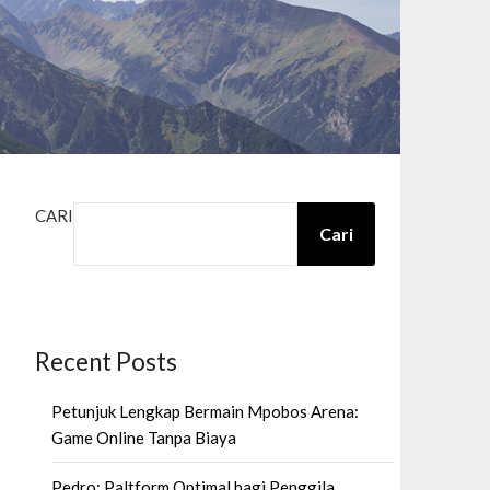
CARI
Cari
Recent Posts
Petunjuk Lengkap Bermain Mpobos Arena:
Game Online Tanpa Biaya
Pedro: Paltform Optimal bagi Penggila