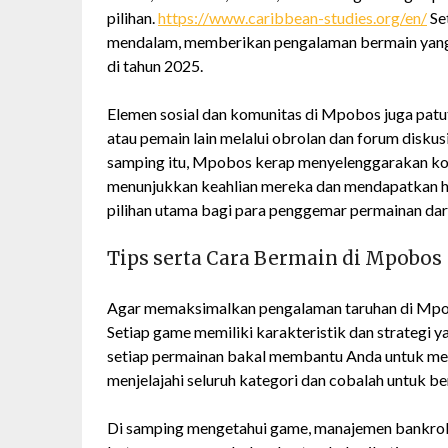
pilihan.
https://www.caribbean-studies.org/en/
Se
mendalam, memberikan pengalaman bermain yang
di tahun 2025.
Elemen sosial dan komunitas di Mpobos juga pat
atau pemain lain melalui obrolan dan forum disku
samping itu, Mpobos kerap menyelenggarakan k
menunjukkan keahlian mereka dan mendapatkan h
pilihan utama bagi para penggemar permainan dar
Tips serta Cara Bermain di Mpobos
Agar memaksimalkan pengalaman taruhan di Mpob
Setiap game memiliki karakteristik dan strategi y
setiap permainan bakal membantu Anda untuk memb
menjelajahi seluruh kategori dan cobalah untuk b
Di samping mengetahui game, manajemen bankroll